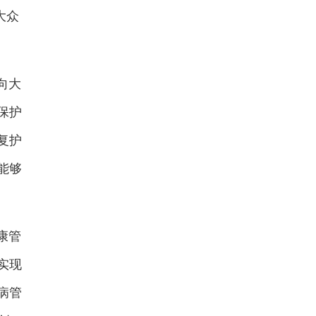
大众
向大
保护
复护
能够
康管
实现
病管