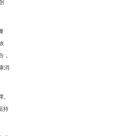
创
餐
旅
合，
康消
撑。
面持