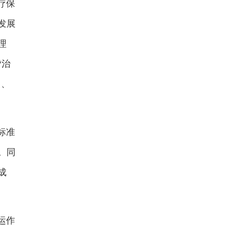
疗保
发展
理
“治
备、
标准
。同
成
运作